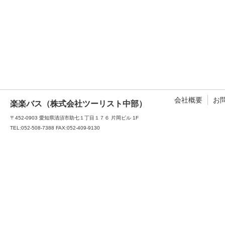
会社概要
お
楽楽バス（株式会社ツーリスト中部）
〒452-0903 愛知県清須市助七１丁目１７６ 片岡ビル 1F
TEL:052-508-7388
FAX:052-409-9130