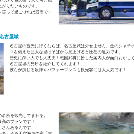
せっかく気の合う人たちと旅
上がりたいものです。
を笑って過ごせれば最高です
 名古屋城
名古屋の観光に行くならば、名古屋城は外せません。金のシャチ
コを備えた巨大な城はそばから見上げると圧巻の迫力です。
歴史に疎い人でも大丈夫！戦国武将に扮した案内人が面白おかし
名古屋城の見所を紹介してくれます！
彼らが演じる殺陣やパフォーマンスも観光客には大人気です！
の名所を観光してまわる。
最高のプランです！
くさんあるんです。
を楽しめる天空海遊の宿「末