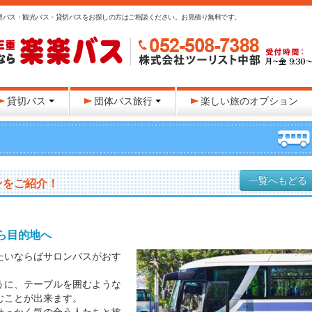
型バス・観光バス・貸切バスをお探しの方はご相談ください。お見積り無料です。
貸切バス
団体バス旅行
楽しい旅のオプション
一覧へもどる
ンをご紹介！
ら目的地へ
たいならばサロンバスがおす
。
うに、テーブルを囲むような
むことが出来ます。